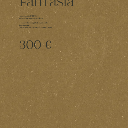
fantasía
Sesion en estudio F
ANTASÍA
Pack de bienvenida
y asesoramiento
1
escenario
: luna a elegir hada/duende o nube
Descarga online
10 fotografías digitales en color y blanco y negro
300 €
reservar