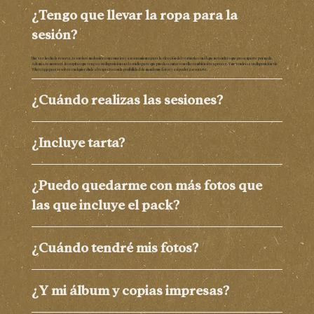
¿Tengo que llevar la ropa para la
sesión?
Una vez hecha la reserva, te enviaré un dossier con consejos y asesoramiento para la elección del vestuario con el que no tendrás que preocuparte por nada.
Además, te mostraré las ropitas que tengo a tu disposición en el estudio para que puedas contar con ellas también si te apetece. Y me tendrás a tu disposición vía
WhatsApp para resolver cualquier duda al respecto con la posibilidad de mandarme fotos y así poder asesorarte.
¿Cuándo realizas las sesiones?
¿Incluye tarta?
¿Puedo quedarme con más fotos que
las que incluye el pack?
¿Cuándo tendré mis fotos?
¿Y mi álbum y copias impresas?