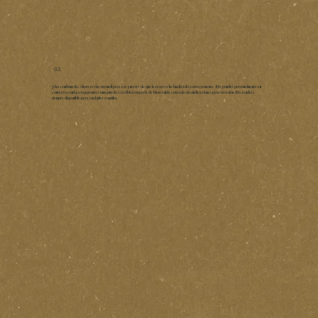
03.
¡¡Cita confirmada! Ahora revisa tu email para asegurarte de que la reserva ha finalizado correctamente. Me pondré personalmente en
contacto contigo tan pronto como pueda y recibirás tu pack de bienvenida con todas las indicaciones para tu sesión. Me tendrás
siempre disponible para cualquier consulta.