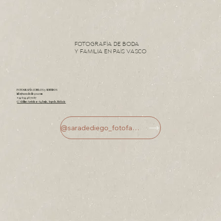
Fotografía de Boda
y Familia en País Vasco
FOTOGRAFÍA CON LOS 5 SENTIDOS
info@saradediego.com
+34 634 48 70 87
C/ Akilino Arriola nº 64 lonja, Sopela, Bizkaia
@saradediego_fotofamilia