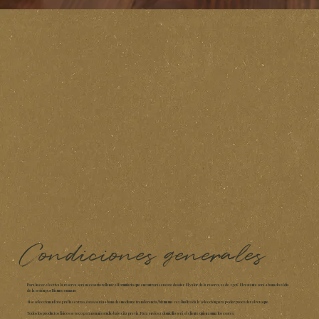
Condiciones generales
Para hacer efectiva la reserva será necesario rellenar el formulario que encontrarás en este dossier. El valor de la reserva es de 150€ El restante será abonado el día
de la sesión por Bizum o en mano
Si se seleccionan fotografías extras, éstas serán abonadas mediante transferencia/bizum una vez finalizada la selección para poder proceder al retoque.
Todos los productos físicos se recogerán en mi estudio bajo cita previa. Para envíos a domicilio será el cliente quien asuma los costes.