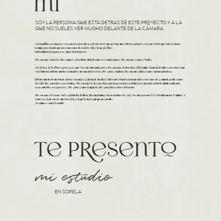
mí
soy la persona que está detrás de ESTE PROYECTO Y A LA
QUE NO SUELES VER MUCHO DELANTE DE LA CÁMARA
Así en público soy un poco vergonzosa pero, luego, de tú a tú soy una persona muy abierta, natural y cercana. Por lo que en las sesiones
termina pareciendo que nos conocemos de toda la vida y la magia fluye. ​
Euskaldun berri en proceso, súper belarri prest!
Me encanta viajar, la vida camper y descubrir ciudades nuevas con mi cámara. Me encanta cantar y bailar.
Soy la loca de las flores, pero secas, que vivas me duran muy poco. Me encanta el chocolate. (El término «demasiado dulce» no existe en mi
vocabulario). Disfruto mucho cocinando e inventando recetas. Me gusta conducir. Me encanta disfrazarme y un buen plan loco.
Disfruto mucho de una buena charla con amigas, ¡Qué haría sin ellas!. Odio tanto el melocotón que ni los corazones de gominola podía comer
de txiki. Me gustan las cosas bonitas. Me encanta la decoración y puedo pasar horas en Pinterest entrando en bucles infinitos mirando
casas, muebles, escaparates… Me gusta comer templado. Me gustan los colores del otoño.
Me encanta el verano. Sofá y peli un día de lluvia. Nací un domingo de noviembre de 1987. Soy una persona PAS. Absolutamente Feminista. Y
como ves, si, me cuesta sintetizar jeje, así que lo dejo aquí que me enrollo…
¡Te animo a venir al estudio!
te presento
mi estudio
en sopela