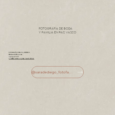
Fotografía de Boda
y Familia en País Vasco
FOTOGRAFÍA CON LOS 5 SENTIDOS
info@saradediego.com
+34 634 48 70 87
C/ Akilino Arriola nº 64 lonja, Sopela, Bizkaia
@saradediego_fotofamilia