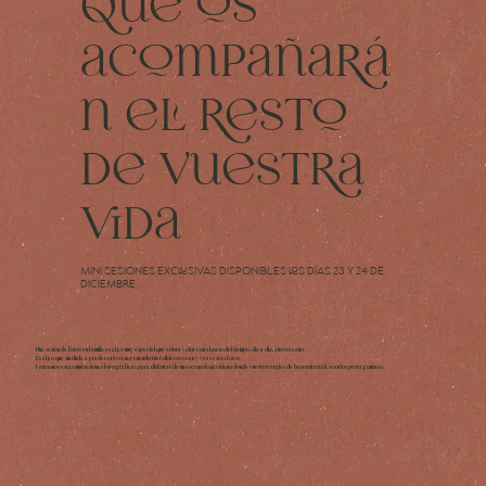
que os
acompañará
n el resto
de vuestra
vida
Mini sesiones exclusivas disponibles los días 23 y 24 de
diciembre
Una sesión de fotos en familia es algo muy especial que cobra valor con el paso del tiempo, día a día, año tras año.
Es algo que sin duda agradecerás tener cuando tus txikis crezcan y veas estas fotos.
Lanzamos estas mini sesiones fotográficas para disfrutar de un escenario navideño donde vuestros trajes de baserritarrak sean los protagonistas.