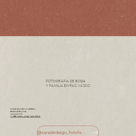
Fotografía de Boda
y Familia en País Vasco
FOTOGRAFÍA CON LOS 5 SENTIDOS
info@saradediego.com
+34 634 48 70 87
C/ Akilino Arriola nº 64 lonja, Sopela, Bizkaia
@saradediego_fotofamilia